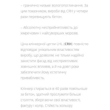
– гранично низьке вологопоглинання. За
цим показником, вироби від CRH у чотири
рази перевищують бетон.
– Абсолютну несприйнятливість до
хімречовин і найсуворіших морозів.
Ціна клінкерної цегли LHL (
CRH
) повністю
відповідає унікальним властивостям
виробу, що дозволяє не тільки надійно
захистити фасад від несприятливих
зовнішніх впливів, а й на довгі роки
забезпечити йому естетичну
привабливість.
Клінкер стирається в 40 разів повільніше
за бетон, здатний прослужити більше
століття, зберігаючи свої властивості,
фактуру і колір. Стійкість кольору