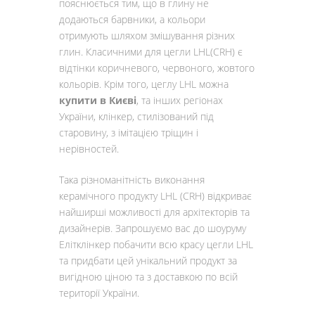
пояснюється тим, що в глину не
додаються барвники, а кольори
отримують шляхом змішування різних
глин. Класичними для цегли LHL(CRH) є
відтінки коричневого, червоного, жовтого
кольорів. Крім того, цеглу LHL можна
купити в Києві
, та інших регіонах
України, клінкер, стилізований під
старовину, з імітацією тріщин і
нерівностей.
Така різноманітність виконання
керамічного продукту LHL (CRH) відкриває
найширші можливості для архітекторів та
дизайнерів. Запрошуємо вас до шоуруму
Елітклінкер побачити всю красу цегли LHL
та придбати цей унікальний продукт за
вигідною ціною та з доставкою по всій
території України.