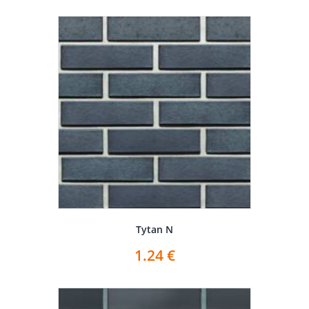
Tytan N
1.24
€