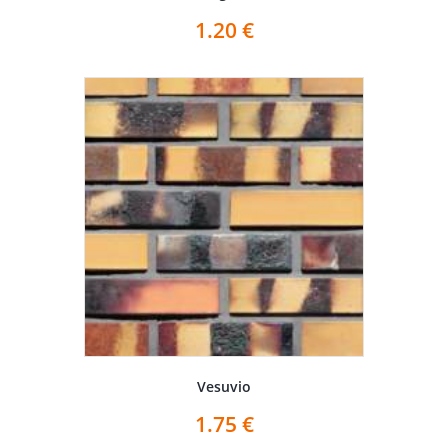
1.20
€
Vesuvio
1.75
€