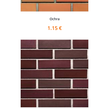
Ochra
1.15
€