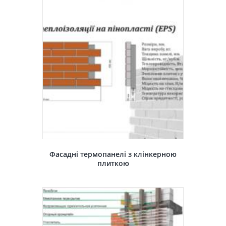
Фасадні термопанелі з клінкерною
плиткою