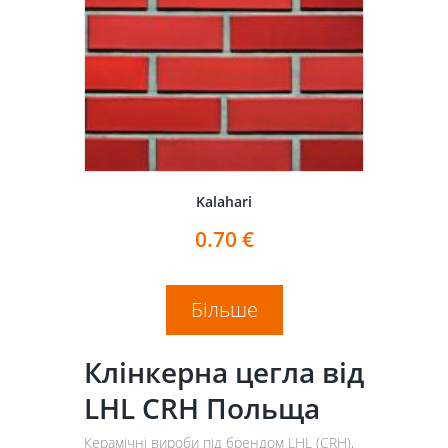
Kalahari
0.70
€
Більше
Клінкерна цегла від
LHL CRH Польща
Керамічні вироби під брендом LHL (CRH),