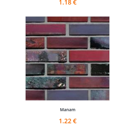
1.18
€
Manam
1.22
€