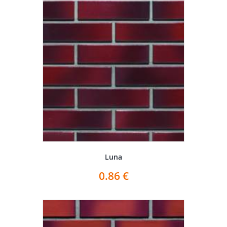
Luna
0.86
€