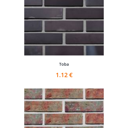
Toba
1.12
€