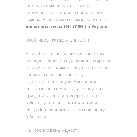
цілком заслужено, мають значну
популярність у багатьох європейських
країнах. Неабияким успіхом користується
клінкерна цегла
LHL
(
CRH
) в Україні
.
Особливості клінкеру LHL (CRH)
У виробництві цегли використовуються
сланцеві глини, що відрізняються гарною
пластичністю, а також відсутністю у складі
крейди та солі, що забезпечує
однорідність структури. Випалення
відформованого матеріалу виконується
при досить високій температурі, що
забезпечує повне спікання, а значить і
відсутність порожнин. Це, у свою чергу,
забезпечує:
– Високий рівень міцності.