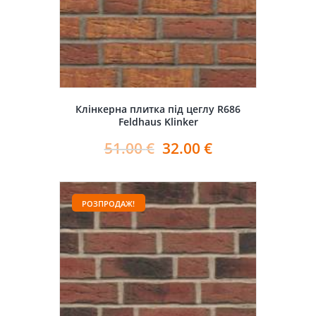
Клінкерна плитка під цеглу R686
Feldhaus Klinker
51.00
€
32.00
€
РОЗПРОДАЖ!