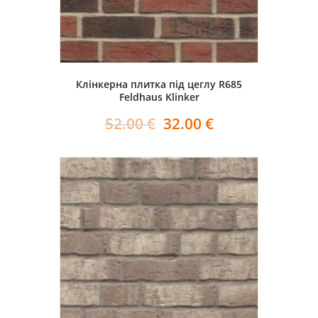
Клінкерна плитка під цеглу R685
Feldhaus Klinker
52.00
€
32.00
€