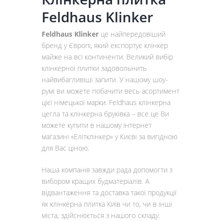
Feldhaus Klinker
Feldhaus Klinker
це найпередовіший
бренд у Європі, який експортує клінкер
майже на всі континенти. Великий вибір
клінкерної плитки задовольнить
найвибагливіші запити. У нашому шоу-
румі ви можете побачити весь асортимент
цієї німецької марки. Feldhaus клінкерна
цегла та клінкерна бруківка – все це Ви
можете купити в нашому інтернет
магазині «Елітклінкер» у Києві за вигідною
для Вас ціною.
Наша компанія завжди рада допомогти з
вибором кращих будматеріалів. А
відвантаження та доставка такої продукції
як клінкерна плитка Київ чи то, чи в інші
міста, здійснюється з нашого складу.