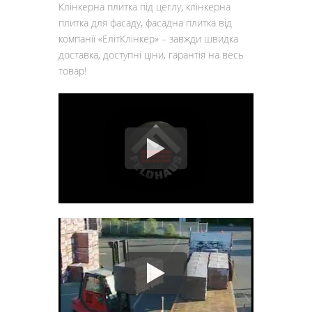
Клінкерна плитка під цеглу, клінкерна
плитка для фасаду, фасадна плитка від
компанії «ЕлітКлінкер» – завжди швидка
доставка, доступні ціни, гарантія на весь
товар!