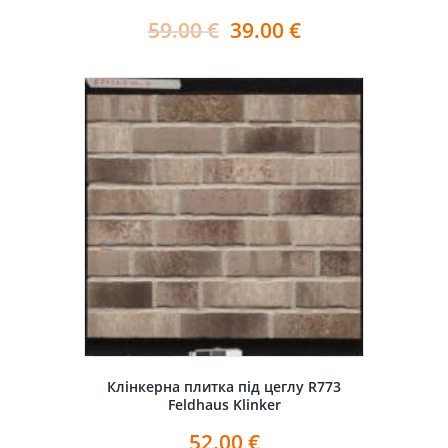
59.00
€
39.00
€
Клінкерна плитка під цеглу R773
Feldhaus Klinker
52.00
€