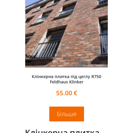
Клінкерна плитка під цеглу R750
Feldhaus Klinker
55.00
€
Більше
Клінкерна плитка