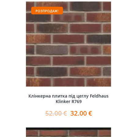
РОЗПРОДАЖ!
Клінкерна плитка під цеглу Feldhaus
Klinker R769
52.00
€
32.00
€