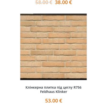
58.00
€
38.00
€
Клінкерна плитка під цеглу R756
Feldhaus Klinker
53.00
€