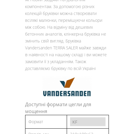
компонентам. За допомогою різних
колекцій бруківки можна створювати
всілякі малюнки, перемішуючи кольори
між собою. На відміну від дешевих
бетонних аналогів, клінкерна бруківка не
змінить свій вигляд. Бруківка
Vandersanden TERRA SALER майже завжди
в наявності на нашому складі і ви можете
замовити її з укладанням. Також
доставляємо бруківку по всій Україні
Доступні формати цегли для
мощення
Формат