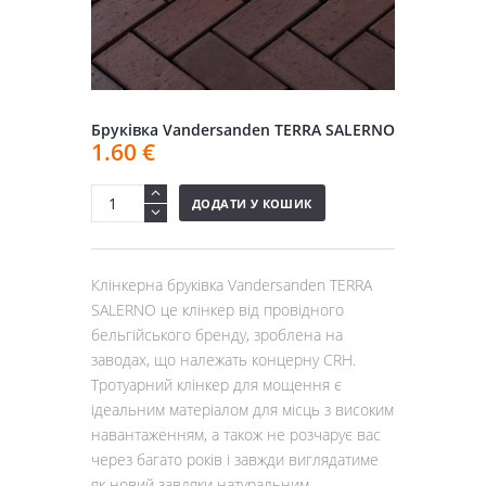
Бруківка Vandersanden TERRA SALERNO
1.60
€
ДОДАТИ У КОШИК
Клінкерна бруківка Vandersanden TERRA
SALERNO це клінкер від провідного
бельгійського бренду, зроблена на
заводах, що належать концерну CRH.
Тротуарний клінкер для мощення є
ідеальним матеріалом для місць з високим
навантаженням, а також не розчарує вас
через багато років і завжди виглядатиме
як новий завдяки натуральним