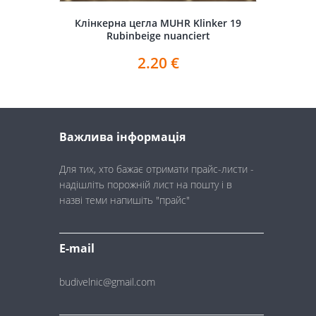
Клінкерна цегла MUHR Klinker 19
Rubinbeige nuanciert
2.20
€
Важлива інформація
Для тих, хто бажає отримати прайс-листи -
надішліть порожній лист на пошту і в
назві теми напишіть "прайс"
E-mail
budivelnic@gmail.com