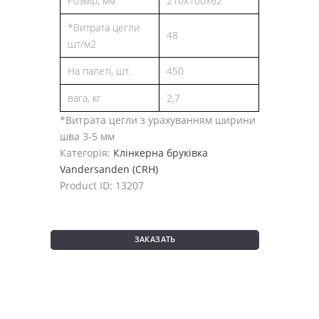
Розмір, мм
210x100x62
*Витрата цегли
48
шт/м2
На палеті, шт.
450
вага, кг
2,7
*Витрата цегли з урахуванням ширини
шва 3-5 мм
Категорія:
Клінкерна бруківка
Vandersanden (CRH)
Product ID:
13207
ЗАКАЗАТЬ