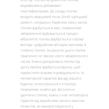
модифікована добавками і
пластифікаторами. До складу плитки
входить кварцовий пісок, білий турецький
цемент, натуральні барвники окису заліза.
Плитка фарбується в масі, поверхневе
забарвлення відбувається в процесі
вібролиття, плитка фарбується в сирому
вигляді і дифузійним методом проникає в
глибину плитки. За рахунок цього плитка
практично не змінює свого забарвлення з
часом. Кожна декоративна плитка під
цеглу Квебек фарбується вручну, щоб
підкреслити яскраву індивідуальність та
неповторний характер фасаду вашого
будинку чи внутрішнього інтер'єру.
Неможливо знайти дві абсолютно
ідентичні плитки, кожна з них неповторна.
Гарантія від виробників залізно-окисних
пігментів, які використовуються у