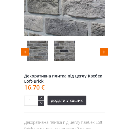
Декоративна плитка під цеглу Квебек
Loft-Brick
16.70
€
ДОДАТИ У КОШИК
Декоративна плитка під цеглу Квебек Loft-
Brick це плитка на цементній основі,