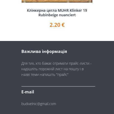
Клінкерна цегла MUHR Klinker 19
Rubinbeige nuanciert
2.20
€
Важлива інформація
Для тих, хто бажає отримати прайс-листи -
надішліть порожній лист на пошту і в
назві теми напишіть "прайс"
E-mail
budivelnic@gmail.com