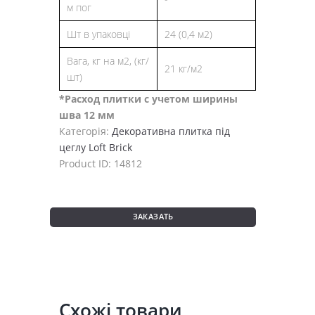
м пог
Шт в упаковці
24 (0,4 м2)
Вага, кг на м2, (кг/
21 кг/м2
шт)
*Расход плитки с учетом ширины
шва 12 мм
Категорія:
Декоративна плитка під
цеглу Loft Brick
Product ID:
14812
ЗАКАЗАТЬ
Схожі товари