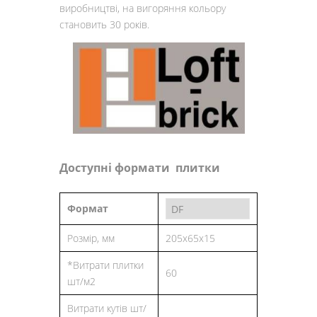
виробництві, на вигоряння кольору
становить 30 років.
Доступні формати плитки
Формат
Розмір, мм
205x65x15
*Витрати плитки
60
шт/м2
Витрати кутів шт/
-