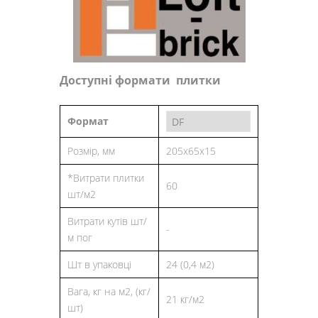
Доступні формати плитки
Формат
Розмір, мм
205x65x15
*Витрати плитки
60
шт/м2
Витрати кутів шт/
-
м пог
Шт в упаковці
24 (0,4 м2)
Вага, кг на м2, (кг/
21 кг/м2
шт)