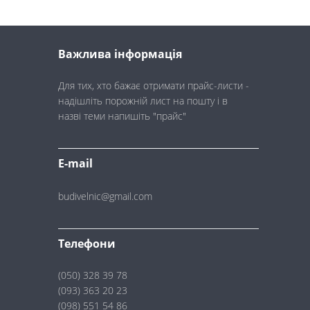
Важлива інформація
Для тих, хто бажає отримати прайс-листи -
надішліть порожній лист на пошту і в
назві теми напишіть "прайс"
E-mail
budivelnic@gmail.com
Телефони
(050) 328 39 78
(093) 363 20 23
(098) 551 54 86