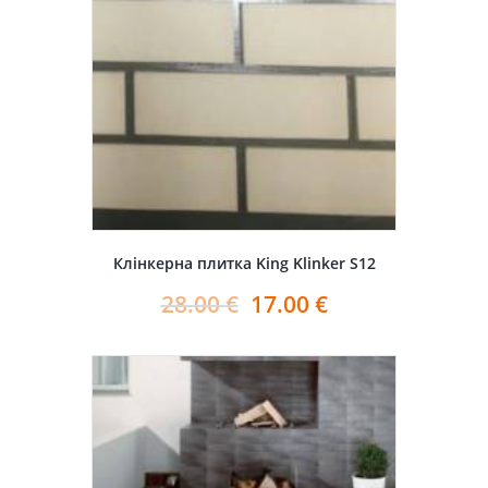
Клінкерна плитка King Klinker S12
28.00
€
17.00
€