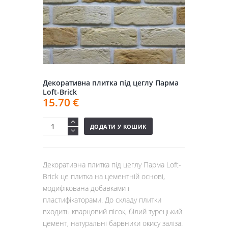
Декоративна плитка під цеглу Парма
Loft-Brick
15.70
€
ДОДАТИ У КОШИК
Декоративна плитка під цеглу Парма Loft-
Brick це плитка на цементній основі,
модифікована добавками і
пластифікаторами. До складу плитки
входить кварцовий пісок, білий турецький
цемент, натуральні барвники окису заліза.