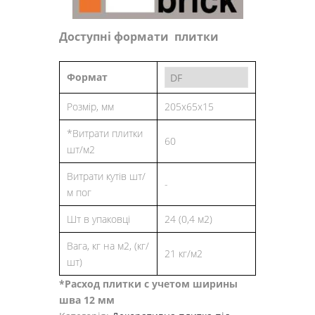
Доступні формати плитки
Формат
Розмір, мм
205x65x15
*Витрати плитки
60
шт/м2
Витрати кутів шт/
-
м пог
Шт в упаковці
24 (0,4 м2)
Вага, кг на м2, (кг/
21 кг/м2
шт)
*Расход плитки с учетом ширины
шва 12 мм