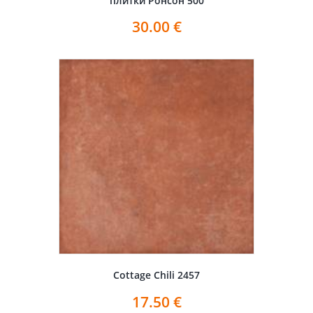
плитки Ронсон 500
30.00
€
Cottage Chili 2457
17.50
€