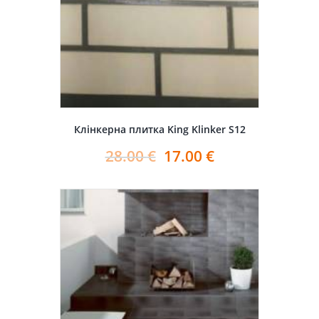
Клінкерна плитка King Klinker S12
28.00
€
17.00
€