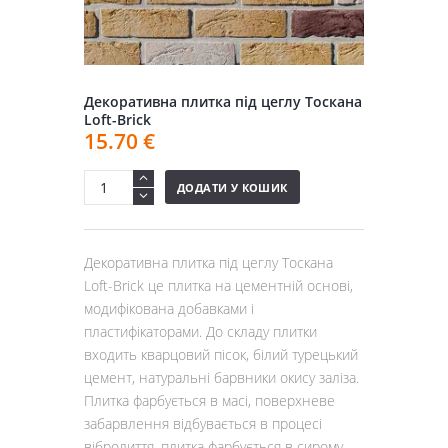
Декоративна плитка під цеглу Тоскана
Loft-Brick
15.70
€
ДОДАТИ У КОШИК
Декоративна плитка під цеглу Тоскана
Loft-Brick це плитка на цементній основі,
модифікована добавками і
пластифікаторами. До складу плитки
входить кварцовий пісок, білий турецький
цемент, натуральні барвники окису заліза.
Плитка фарбується в масі, поверхневе
забарвлення відбувається в процесі
вібролиття, плитка фарбується в сирому