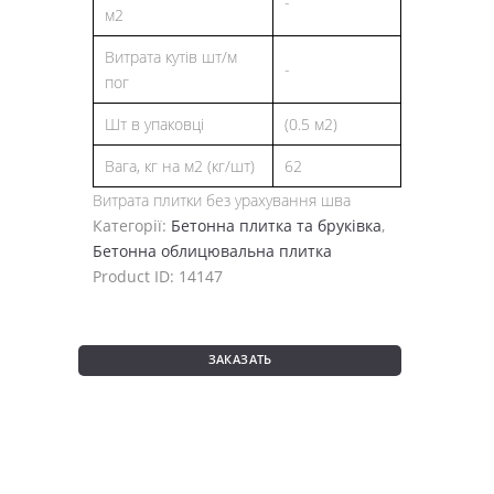
-
м2
Витрата кутів шт/м
-
пог
Шт в упаковці
(0.5 м2)
Вага, кг на м2 (кг/шт)
62
Витрата плитки без урахування шва
Категорії:
Бетонна плитка та бруківка
,
Бетонна облицювальна плитка
Product ID:
14147
ЗАКАЗАТЬ