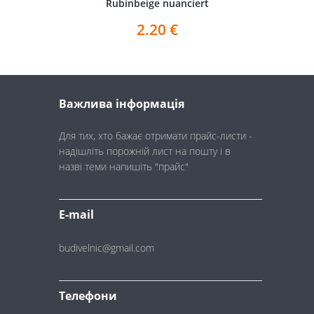
Rubinbeige nuanciert
2.20
€
Важлива інформація
Для тих, хто бажає отримати прайс-листи -
надішліть порожній лист на пошту і в
назві теми напишіть "прайс"
E-mail
budivelnic@gmail.com
Телефони