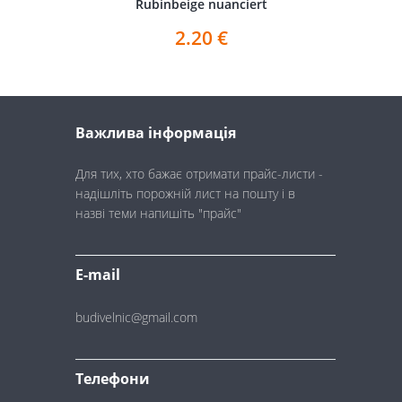
Rubinbeige nuanciert
2.20
€
Важлива інформація
Для тих, хто бажає отримати прайс-листи -
надішліть порожній лист на пошту і в
назві теми напишіть "прайс"
E-mail
budivelnic@gmail.com
Телефони