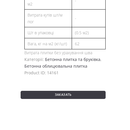
-
м2
Витрата кутів шт/м
-
пог
Шт в упаковці
(0.5 м2)
Вага, кг на м2 (кг/шт)
62
Витрата плитки без урахування шва
Категорії:
Бетонна плитка та бруківка
,
Бетонна облицювальна плитка
Product ID:
14161
ЗАКАЗАТЬ