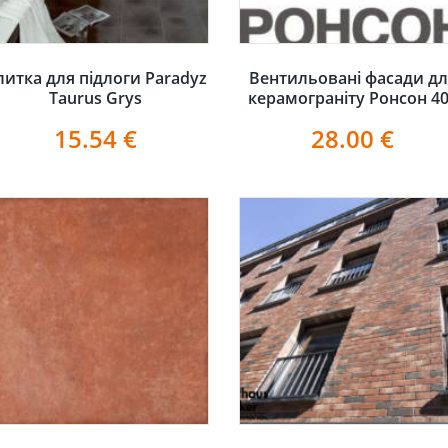
литка для підлоги Paradyz
Вентильовані фасади дл
Taurus Grys
керамограніту Ронсон 4
15.54
€
28.00
€