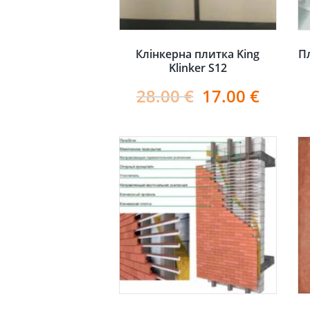
Клінкерна плитка King
П
Klinker S12
28.00
€
17.00
€