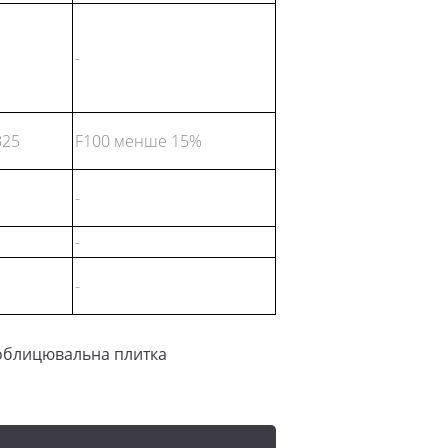
-
В25
F100 менше 15%
-
-
-
облицювальна плитка