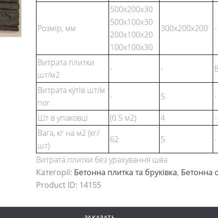
500x200x30
500х100х30
Розмір, мм
300x200x200
-
200х100х20
100х100х30
Витрата плитки
-
-
шт/м2
Витрата кутів шт/м
-
5
-
пог
Шт в упаковці
(0.5 м2)
4
-
Вага, кг на м2 (кг/
62
5
-
шт)
Витрата плитки без урахування шва
Категорії:
Бетонна плитка та бруківка
,
Бетонна 
Product ID:
14155
ЗАКАЗАТЬ