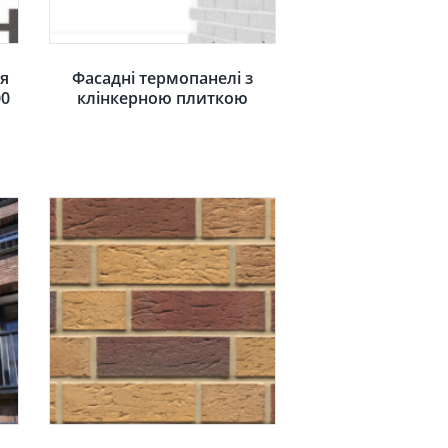
я
Фасадні термопанелі з
00
клінкерною плиткою