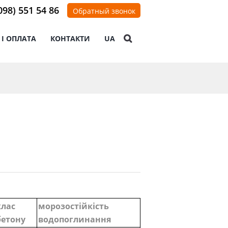
098) 551 54 86
Обратный звонок
 І ОПЛАТА
КОНТАКТИ
UA
клас
морозостійкість
бетону
водопоглинання