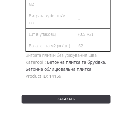
-
м2
Витрата кутів шт/м
-
пог
Шт в упаковці
(0.5 м2)
Вага, кг на м2 (кг/шт)
62
Витрата плитки без урахування шва
Категорії:
Бетонна плитка та бруківка
,
Бетонна облицювальна плитка
Product ID:
14159
ЗАКАЗАТЬ