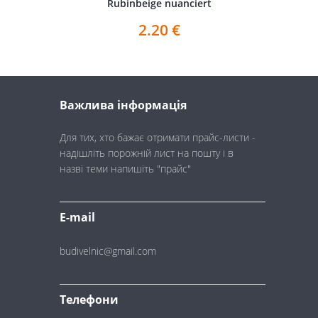
Rubinbeige nuanciert
2.20
€
Важлива інформація
Для тих, хто бажає отримати прайс-листи -
надішліть порожній лист на пошту і в
назві теми напишіть "прайс"
E-mail
budivelnic@gmail.com
Телефони