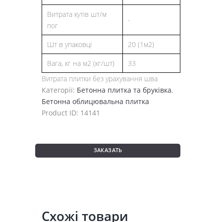
Витрата кутів шт/м
-
пог
Шт в упаковці
20 (1м2)
Вага, кг на м2 (кг/шт)
33
Витрата плитки без урахування шва
Категорії:
Бетонна плитка та бруківка
,
Бетонна облицювальна плитка
Product ID:
14141
ЗАКАЗАТЬ
Схожі товари