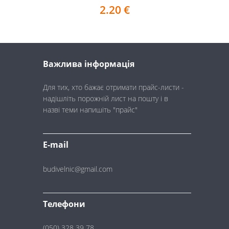
2.20
€
Важлива інформація
Для тих, хто бажає отримати прайс-листи -
надішліть порожній лист на пошту і в
назві теми напишіть "прайс"
E-mail
budivelnic@gmail.com
Телефони
(050) 328 39 78