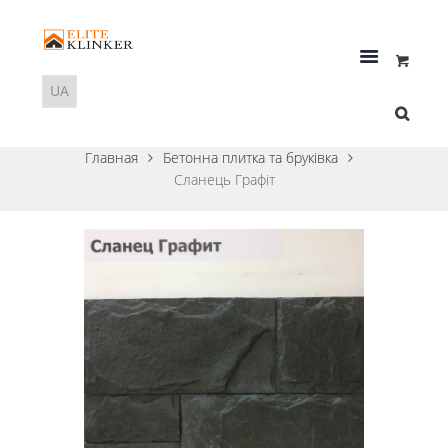
Главная
Бетонна плитка та бруківка
Сланець Графіт